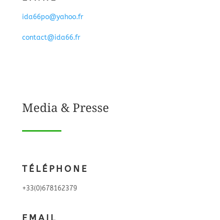
ida66po@yahoo.fr
contact@ida66.fr
Media & Presse
TÉLÉPHONE
+33(0)678162379
EMAIL