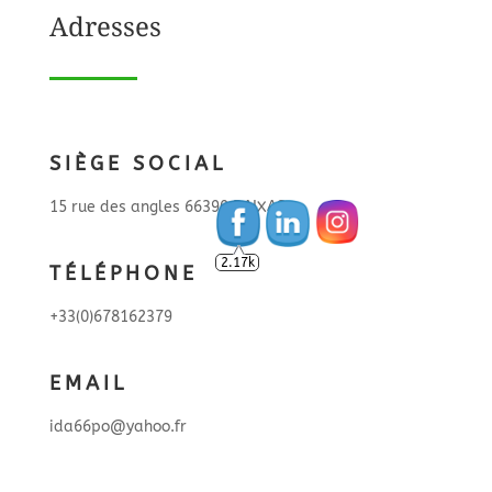
Adresses
SIÈGE SOCIAL
15 rue des angles 66390 BAIXAS
2.17k
TÉLÉPHONE
+33(0)678162379
EMAIL
ida66po@yahoo.fr